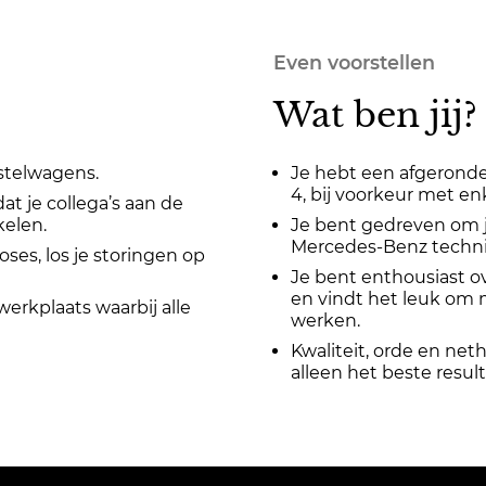
Even voorstellen
Wat ben jij?
stelwagens.
Je hebt een afgerond
4, bij voorkeur met enk
t je collega’s aan de
kelen.
Je bent gedreven om je
Mercedes-Benz technie
ses, los je storingen op
Je bent enthousiast ov
en vindt het leuk om 
werkplaats waarbij alle
werken.
Kwaliteit, orde en neth
alleen het beste result