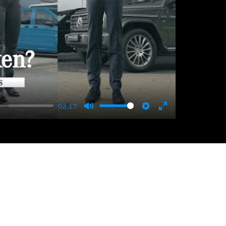
02:17
Mute
Settings
Enter
fullscreen