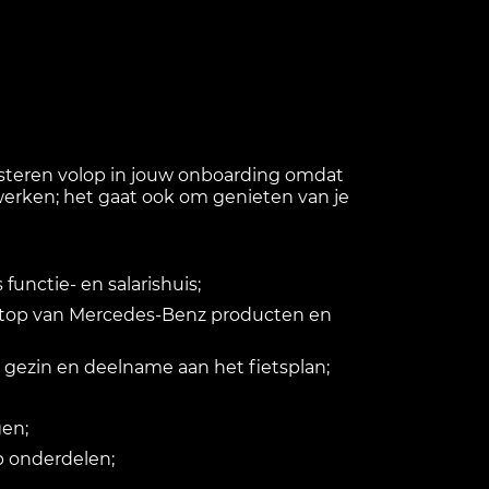
vesteren volop in jouw onboarding omdat
m werken; het gaat ook om genieten van je
unctie- en salarishuis;
e top van Mercedes-Benz producten en
 gezin en deelname aan het fietsplan;
gen;
p onderdelen;